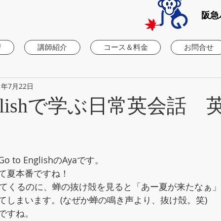
阪急
拶
講師紹介
コース＆料金
お問合せ
1年7月22日
 Englishで学ぶ日常英会話
to EnglishのAyaです。
て夏本番ですね！
ってくるのに、蝉の抜け殻を見ると「あー夏が来たなぁ
てしまいます。(なぜか蝉の鳴き声より、抜け殻。笑)
ですね。