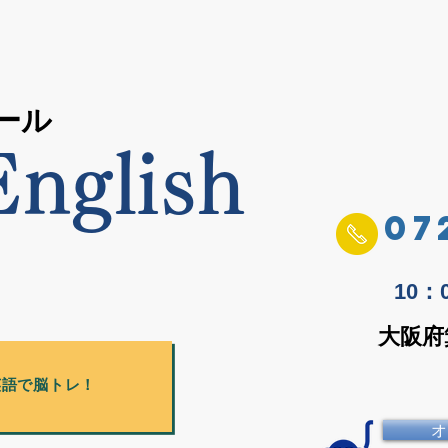
ール
nglish
07
10
大阪府
英語で脳トレ！
オ