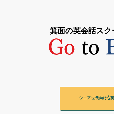
箕面の英会話スク
Go
to
E
シニア世代向け👆