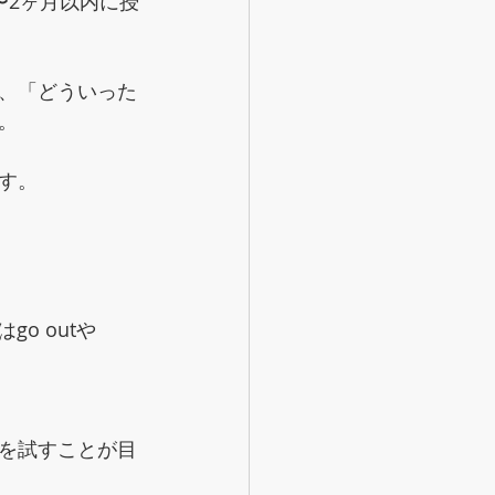
〜2ヶ月以内に授
、「どういった
。
す。
o outや
を試すことが目