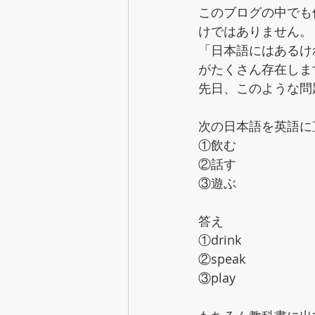
このブログの中でも
けではありません。
「日本語にはあるけ
がたくさん存在しま
先日、このような問
次の日本語を英語に
①飲む　
②話す
③遊ぶ
答え
①drink
②speak
③play