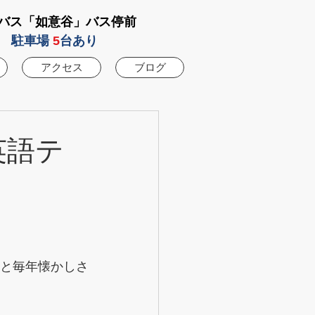
バス「如意谷」バス停前
駐車場
5
台あり
アクセス
ブログ
 英語テ
」と毎年懐かしさ