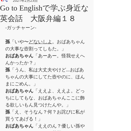
2021年2月23日
Go to Englishで学ぶ身近な
英会話 大阪弁編１８
-ガッチャーン-
孫
「いや〜
どないしよ
。おばあちゃん
の大事な壺割ってしもた。」
おばあちゃん
「あーあー。怪我せえへ
んかったか？」
孫
「うん、私は大丈夫やけど…おばあ
ちゃんの大事にしてた壺やのに、ほん
まにごめん。」
おばあちゃん
「ええよ、ええよ。どっ
ちにしてもな、おばあちゃんここに飾
る欲しいもん見つけたんや。」
孫
「え、そうなん？何？お詫びに私が
買うてあげる！」
おばあちゃん
「ええのん？優しい孫や