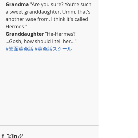
Grandma
 "Are you sure? You’re such 
a sweet granddaughter. Umm, that’s 
another vase from, I think it's called 
Hermes."
Granddaughter
 "He-Hermes? 
...Gosh, how should I tell her..."
#箕面英会話
#英会話スクール