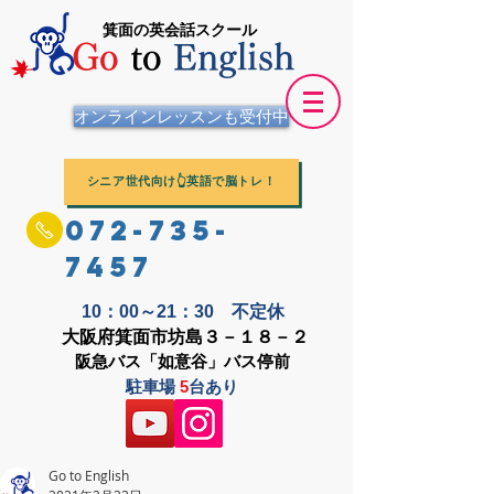
箕面の英会話スクール
Go
to
English
オンラインレッスンも受付中
シニア世代向け👆英語で脳トレ！
072-735-
7457
10：00～21：30 不定休
大阪府箕面市坊島３－１８－２
阪急バス「如意谷」バス停前
駐車場
5
台あり
Go to English