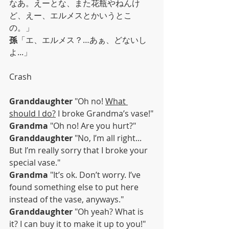
なあ。えーとな、また花瓶やねんけ
ど、えー、エルメスとかいうとこ
の。」
孫
「エ、エルメス？…あぁ、どないし
よ...」
Crash
Granddaughter
 "Oh no! 
What 
should I do?
 I broke Grandma’s vase!"
Grandma
 "Oh no! Are you hurt?"
Granddaughter
 "No, I’m all right... 
But I’m really sorry that I broke your 
special vase."
Grandma
 "It’s ok. Don’t worry. I’ve 
found something else to put here 
instead of the vase, anyways."
Granddaughter
 "Oh yeah? What is 
it? I can buy it to make it up to you!"