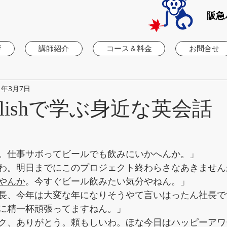
阪急
拶
講師紹介
コース＆料金
お問合せ
1年3月7日
 Englishで学ぶ身近な英会
。仕事サボってビールでも飲みにいかへんか。」
わ。明日までにこのプロジェクト終わらさなあきません
やんか
。今すぐビール飲みたい気分やねん。」
長、今年は大変な年になりそうやて言いはったん社長で
に精一杯頑張ってますねん。」
ク、ありがとう。頼もしいわ。ほな今日はハッピーアワ