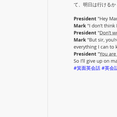
て、明日は行けるか
President
 "Hey Mar
Mark
 "I don’t think
President
 "
Don’t w
Mark
 "But sir, you
everything I can t
President
 "
You are 
So I’ll give up on 
#箕面英会話
#英会