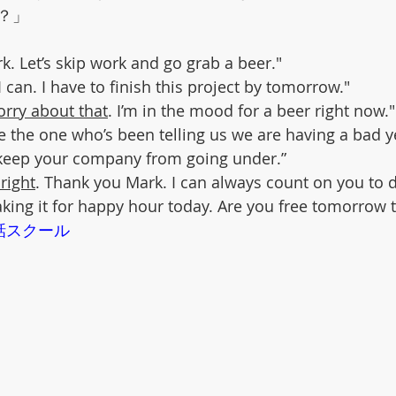
？」
k. Let’s skip work and go grab a beer."
 I can. I have to finish this project by tomorrow."
orry about that
. I’m in the mood for a beer right now."
’re the one who’s been telling us we are having a bad y
o keep your company from going under.”
right
. Thank you Mark. I can always count on you to do
making it for happy hour today. Are you free tomorrow
話スクール