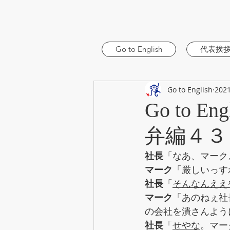
Go to English
代表挨
Go to English
202
Go to
弁編４３
社長
「なあ、マーク
マーク
「厳しいっす
社長
「
そんなんええ
マーク
「あのねぇ社
の会社を潰さんよう
社長
「
せやな
。マー