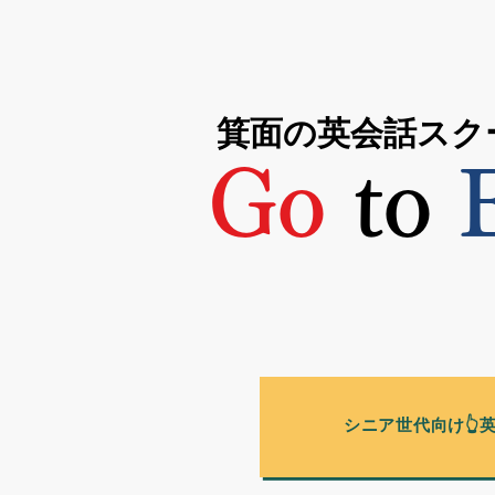
箕面の英会話スク
Go
to
E
シニア世代向け👆