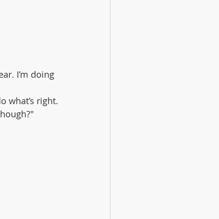
ear. I’m doing 
 what’s right. 
 though?"