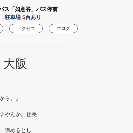
バス「如意谷」バス停前
駐車場
5
台あり
アクセス
ブログ
話 大阪
から。」
すやんか。社長
ー諦めるとし