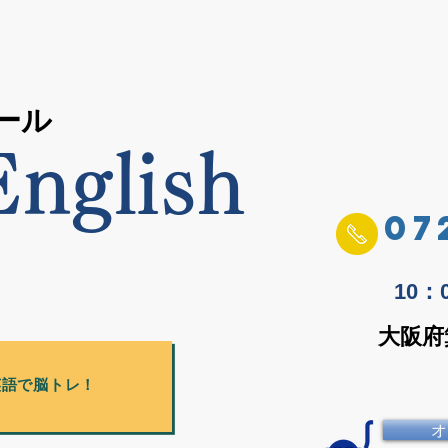
ール
nglish
07
10
大阪府
英語で脳トレ！
オ