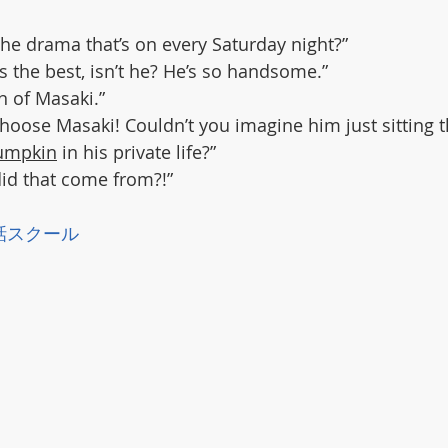
he drama that’s on every Saturday night?”
is the best, isn’t he? He’s so handsome.”
an of Masaki.”
choose Masaki! Couldn’t you imagine him just sitting 
umpkin
 in his private life?”
id that come from?!”
話スクール