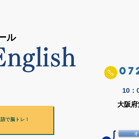
ール
nglish
07
10
大阪府
英語で脳トレ！
オ