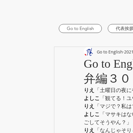
Go to English
代表挨
Go to English
202
Go to
弁編３０
りえ
「土曜日の夜に
よしこ
「観てる！ユ
りえ
「マジで？私は
よしこ
「マサキはな
ごしてそうやん？」
りえ
「なんじゃそり