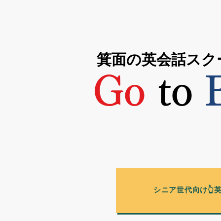
箕面の英会話スク
Go
to
E
シニア世代向け👆