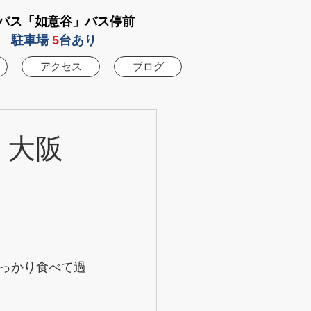
バス「如意谷」バス停前
駐車場
5
台あり
アクセス
ブログ
話 大阪
っかり食べて過