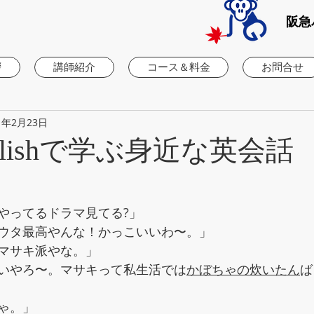
阪急
拶
講師紹介
コース＆料金
お問合せ
1年2月23日
 Englishで学ぶ身近な英会
やってるドラマ見てる?」
ウタ最高やんな！かっこいいわ〜。」
マサキ派やな。」
いやろ〜。マサキって私生活では
かぼちゃの炊いたん
ば
ゃ。」