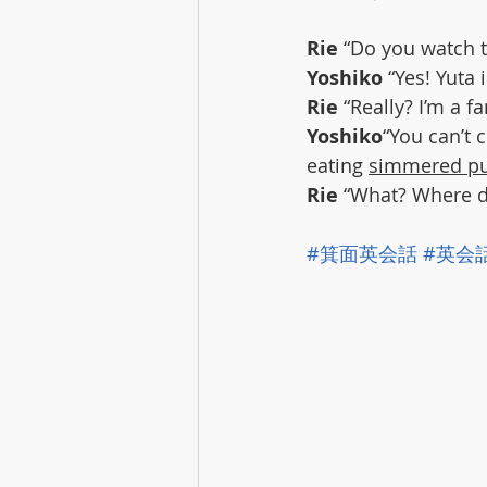
Rie
 “Do you watch t
Yoshiko
 “Yes! Yuta 
Rie
 “Really? I’m a f
Yoshiko
“You can’t 
eating 
simmered p
Rie 
“What? Where d
#箕面英会話
#英会