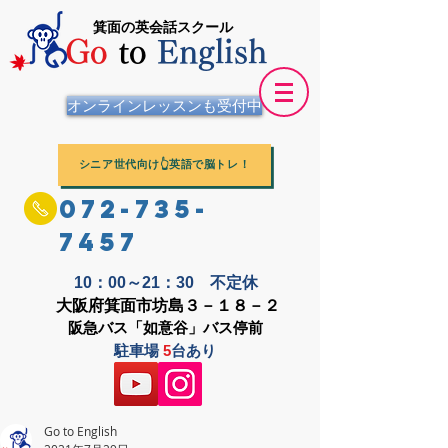
箕面の英会話スクール
Go
to
English
オンラインレッスンも受付中
シニア世代向け👆英語で脳トレ！
072-735-
7457
10：00～21：30 不定休
大阪府箕面市坊島３－１８－２
阪急バス「如意谷」バス停前
駐車場
5
台あり
Go to English