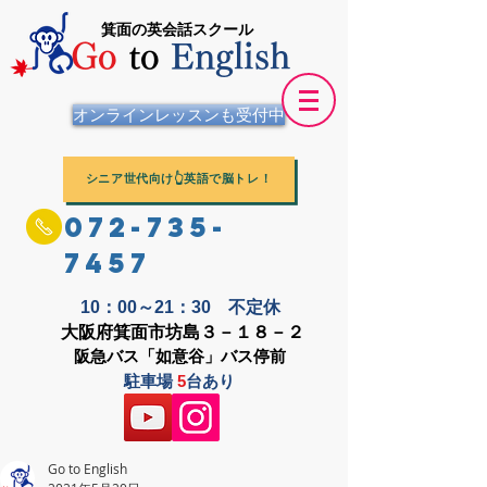
箕面の英会話スクール
Go
to
English
オンラインレッスンも受付中
シニア世代向け👆英語で脳トレ！
072-735-
7457
10：00～21：30 不定休
大阪府箕面市坊島３－１８－２
阪急バス「如意谷」バス停前
駐車場
5
台あり
Go to English