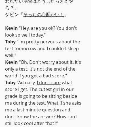
われたい場合はどうしたらええや
ろ？」
ケビン
「
そっちの心配かい！
」
Kevin
 "Hey, are you ok? You don't 
look so well today."
Toby
 "I'm pretty nervous about the 
test tomorrow and I couldn’t sleep 
well."
Kevin
 "Oh. Don't worry about it. It's 
only a test. It's not the end of the 
world if you get a bad score."
Toby
 "Actually, 
I don’t care
 what 
score I get. The cutest girl in our 
grade is going to be sitting beside 
me during the test. What if she asks 
me a last minute question and I 
don’t know the answer? How can I 
still look cool after that?”