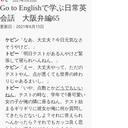
2021年5月20日
Go to Englishで学ぶ日常英
会話 大阪弁編65
更新日：
2021年6月15日
ケビン
「なあ、大丈夫？今日元気なさ
そうやけど。」
トビー
「明日テストがあるんやけど緊
張して寝られへんねん。」
ケビン
「えー、大丈夫やって。ただの
テストやん。点が悪くても世界の終わ
りじゃあるまいし。」
トビー
「いや、点数とか
どうでもいい
ねん
。テストの時な、学年で1番可愛い
女の子が俺の隣に座るねん。テスト始
まるギリギリに彼女が俺に何か質問し
てきたらどないしよ？それに答えられ
へんかったら？それでもカッコ良く思