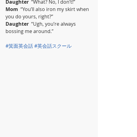
Daughter
  “What? No, I don’t!”
Mom
  “You’ll also iron my skirt when 
you do yours, right?”
Daughter
  “Ugh, you’re always 
bossing me around.”
#箕面英会話
#英会話スクール