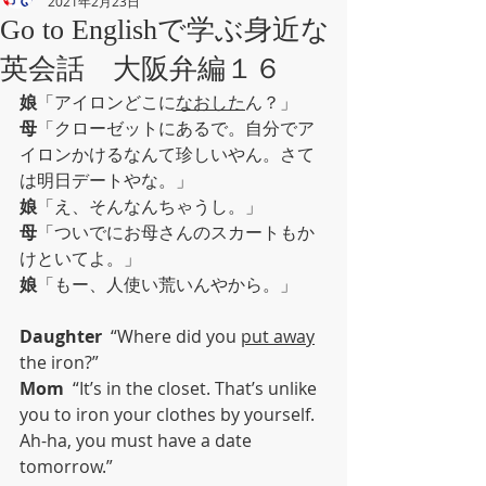
2021年2月23日
Go to Englishで学ぶ身近な
英会話 大阪弁編１６
娘
「アイロンどこに
なおした
ん？」
母
「クローゼットにあるで。自分でア
イロンかけるなんて珍しいやん。さて
は明日デートやな。」
娘
「え、そんなんちゃうし。」
母
「ついでにお母さんのスカートもか
けといてよ。」
娘
「もー、人使い荒いんやから。」
Daughter
  “Where did you 
put away
the iron?”
Mom
  “It’s in the closet. That’s unlike 
you to iron your clothes by yourself. 
Ah-ha, you must have a date 
tomorrow.”