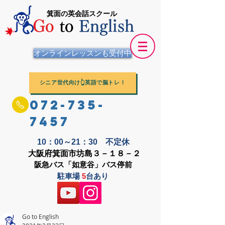
箕面の英会話スクール
Go
to
English
オンラインレッスンも受付中
シニア世代向け👆英語で脳トレ！
072-735-
7457
10：00～21：30 不定休
大阪府箕面市坊島３－１８－２
阪急バス「如意谷」バス停前
駐車場
5
台あり
Go to English